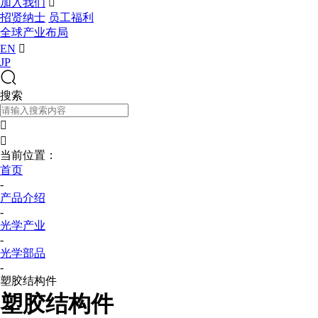
加入我们

招贤纳士
员工福利
全球产业布局
EN

JP
搜索


当前位置：
首页
-
产品介绍
-
光学产业
-
光学部品
-
塑胶结构件
塑胶结构件