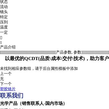
状态
流动
镜头
特定
压到
温度
一定

1
产品介绍
[[[[[[[[[[[[[[[[[[[[[[[[[[[[[[[[[[[[[[[[[[[[[[产品参数, 参数]]]]]]]]]]]]]]]]]]]]]]]]]
以最优的QCDT(品质\成本\交付\技术)，助力客
未找到相应参数组，请于后台属性模板中添加
上一个
无
下一个
塑胶镜片
联系我们
光学产品（销售联系人-国内市场） Optical produc