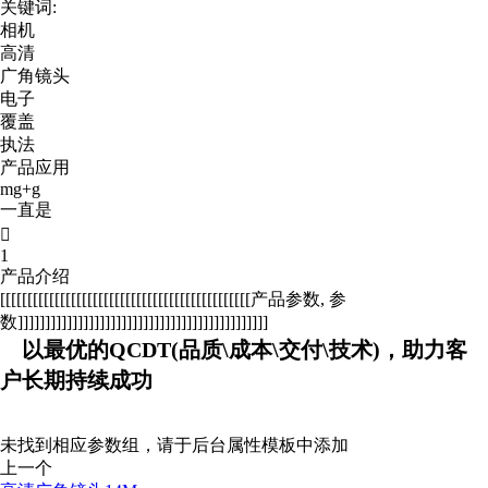
关键词:
相机
高清
广角镜头
电子
覆盖
执法
产品应用
mg+g
一直是

1
产品介绍
[[[[[[[[[[[[[[[[[[[[[[[[[[[[[[[[[[[[[[[[[[[[[[产品参数, 参
数]]]]]]]]]]]]]]]]]]]]]]]]]]]]]]]]]]]]]]]]]]]]]]
以最优的QCDT(品质\成本\交付\技术)，助力客
户长期持续成功
未找到相应参数组，请于后台属性模板中添加
上一个