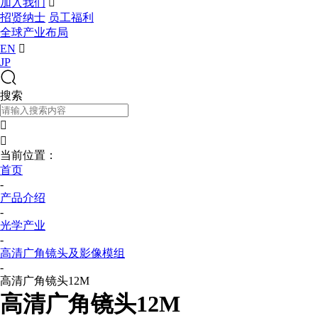
加入我们

招贤纳士
员工福利
全球产业布局
EN

JP
搜索


当前位置：
首页
-
产品介绍
-
光学产业
-
高清广角镜头及影像模组
-
高清广角镜头12M
高清广角镜头12M