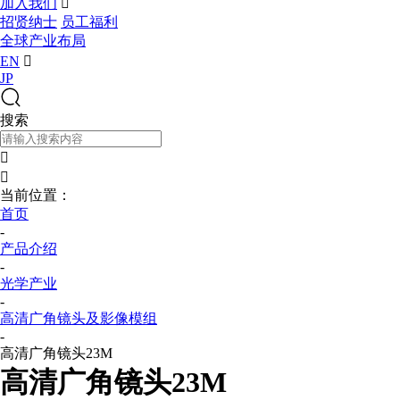
加入我们

招贤纳士
员工福利
全球产业布局
EN

JP
搜索


当前位置：
首页
-
产品介绍
-
光学产业
-
高清广角镜头及影像模组
-
高清广角镜头23M
高清广角镜头23M