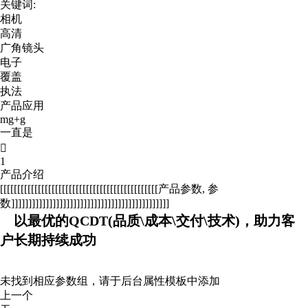
关键词:
相机
高清
广角镜头
电子
覆盖
执法
产品应用
mg+g
一直是

1
产品介绍
[[[[[[[[[[[[[[[[[[[[[[[[[[[[[[[[[[[[[[[[[[[[[[产品参数, 参
数]]]]]]]]]]]]]]]]]]]]]]]]]]]]]]]]]]]]]]]]]]]]]]
以最优的QCDT(品质\成本\交付\技术)，助力客
户长期持续成功
未找到相应参数组，请于后台属性模板中添加
上一个