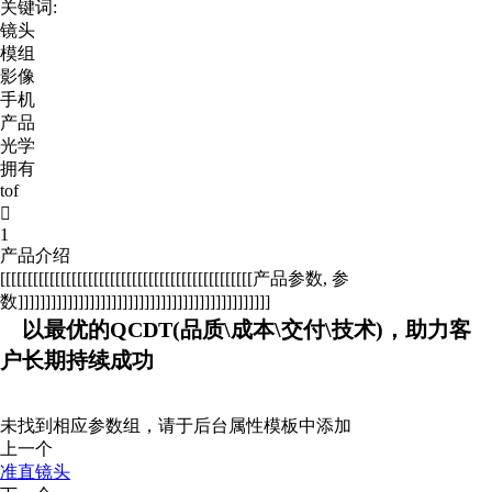
关键词:
镜头
模组
影像
手机
产品
光学
拥有
tof

1
产品介绍
[[[[[[[[[[[[[[[[[[[[[[[[[[[[[[[[[[[[[[[[[[[[[[产品参数, 参
数]]]]]]]]]]]]]]]]]]]]]]]]]]]]]]]]]]]]]]]]]]]]]]
以最优的QCDT(品质\成本\交付\技术)，助力客
户长期持续成功
未找到相应参数组，请于后台属性模板中添加
上一个
准直镜头