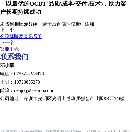
以最优的QCDT(品质\成本\交付\技术)，助力客
户长期持续成功
未找到相应参数组，请于后台属性模板中添加
上一个
会议降噪麦克风音响
下一个
智能手表
联系我们
邓小军
电话：0755-28244478
手机：13728855273
邮箱：dengxj@lcetron.com
公司地址：深圳市光明区光明街道华强创意产业园8B西5/6楼
发展历程
规划蓝图
技术创新
人才发展
版权所有：华体会官网
赣ICP备16001829号
网站建设：
中企动力
南昌