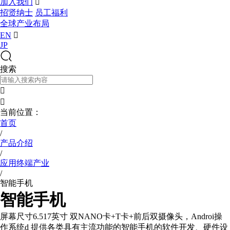
加入我们

招贤纳士
员工福利
全球产业布局
EN

JP
搜索


当前位置：
首页
/
产品介绍
/
应用终端产业
/
智能手机
智能手机
屏幕尺寸6.517英寸 双NANO卡+T卡+前后双摄像头，Androi操
作系统d 提供各类具有主流功能的智能手机的软件开发、硬件设